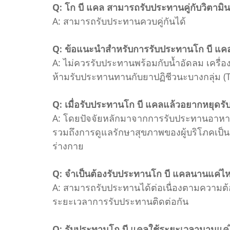
Q: โก บี แคล สามารถรับประทานคู่กับวิตามินอ
A: สามารถรับประทานควบคู่กันได้
Q: ข้อแนะนำสำหรับการรับประทานโก บี แค
A: ไม่ควรรับประทานพร้อมกับน้ำอัดลม เครื่อง
ห้ามรับประทานทานกับยาปฏิชีวนะบางกลุ่ม (T
Q: เมื่อรับประทานโก บี แคลแล้วอยากหยุดรั
A: โดยปัจจัยหลักมาจากการรับประทานอาหารใ
รวมถึงการดูแลรักษาสุขภาพของผู้บริโภคเป็น
ร่างกาย
Q: จำเป็นต้องรับประทานโก บี แคลนานแค่ไ
A: สามารถรับประทานได้ต่อเนื่องตามความต้อง
ระยะเวลาการรับประทานติดต่อกัน
Q: รับประทานโก บี แคลใช้ระยะเวลานานแค่