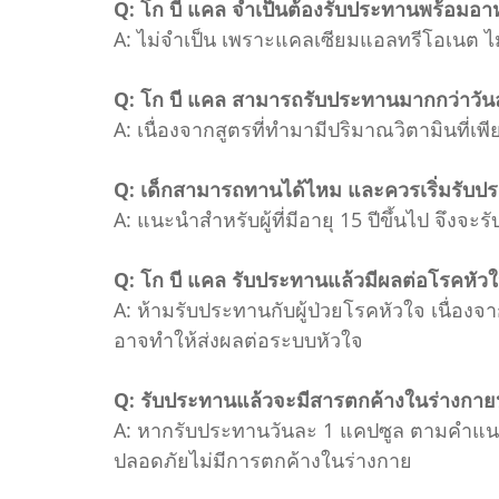
Q: โก บี แคล จำเป็นต้องรับประทานพร้อมอา
A: ไม่จำเป็น เพราะแคลเซียมแอลทรีโอเนต ไม
Q: โก บี แคล สามารถรับประทานมากกว่าวันล
A: เนื่องจากสูตรที่ทำมามีปริมาณวิตามินที่เพ
Q: เด็กสามารถทานได้ไหม และควรเริ่มรับประ
A: แนะนำสำหรับผู้ที่มีอายุ 15 ปีขึ้นไป จึงจะ
Q: โก บี แคล รับประทานแล้วมีผลต่อโรคหัวใ
A: ห้ามรับประทานกับผู้ป่วยโรคหัวใจ เนื่อ
อาจทำให้ส่งผลต่อระบบหัวใจ
Q: รับประทานแล้วจะมีสารตกค้างในร่างกายห
A: หากรับประทานวันละ 1 แคปซูล ตามคำแนะน
ปลอดภัยไม่มีการตกค้างในร่างกาย