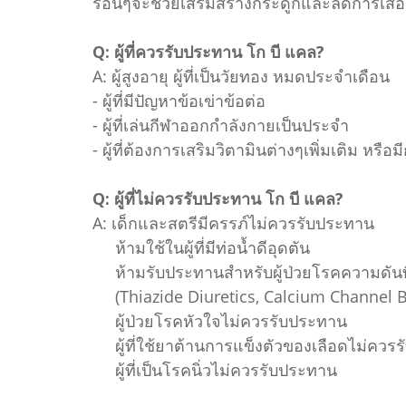
รอื่นๆจะช่วยเสริมสร้างกระดูกและลดการเสื่
Q: ผู้ที่ควรรับประทาน โก บี แคล?
A: ผู้สูงอายุ ผู้ที่เป็นวัยทอง หมดประจำเดือน
- ผู้ที่มีปัญหาข้อเข่าข้อต่อ
- ผู้ที่เล่นกีฬาออกกำลังกายเป็นประจำ
- ผู้ที่ต้องการเสริมวิตามินต่างๆเพิ่มเติม ห
Q: ผู้ที่ไม่ควรรับประทาน โก บี แคล?
A: เด็กและสตรีมีครรภ์ไม่ควรรับประทาน
ห้ามใช้ในผู้ที่มีท่อน้ำดีอุดตัน
ห้ามรับประทานสำหรับผู้ป่วยโรคความดันท
(Thiazide Diuretics, Calcium Channel Bl
ผู้ป่วยโรคหัวใจไม่ควรรับประทาน
ผู้ที่ใช้ยาต้านการแข็งตัวของเลือดไม่ควร
ผู้ที่เป็นโรคนิ่วไม่ควรรับประทาน