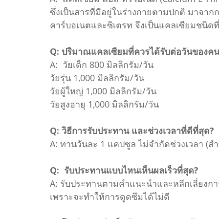
ซึ่งเป็นสารที่มีอยู่ในร่างกายตามปกติ มาจา
คาร์บอเนตและซิเตรท จึงเป็นแคลเซียมชนิดที่
Q: ปริมาณแคลเซียมที่ควรได้รับต่อวันของคน
A: วัยเด็ก 800 มิลลิกรัม/วัน
วัยรุ่น 1,000 มิลลิกรัม/วัน
วัยผู้ใหญ่ 1,000 มิลลิกรัม/วัน
วัยสูงอายุ 1,000 มิลลิกรัม/วัน
Q: วิธีการรับประทาน และช่วงเวลาที่ดีที่สุด?
A: ทานวันละ 1 แคปซูล ไม่จำกัดช่วงเวลา (ส
Q: รับประทานแบบไหนเห็นผลเร็วที่สุด?
A: รับประทานตามคำแนะนำและหลีกเลี่ยงการรับป
เพราะจะทำให้การดูดซึมได้ไม่ดี