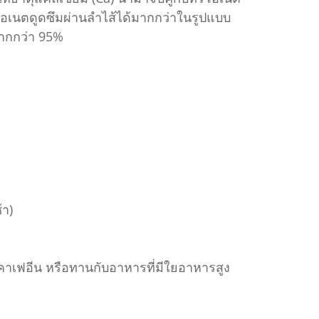
ีโอเนตดูดซึมผ่านลำไส้ได้มากกว่าในรูปแบบ
มากกว่า 95%
้า)
มีคาเฟอีน หรือทานกับอาหารที่มีใยอาหารสูง